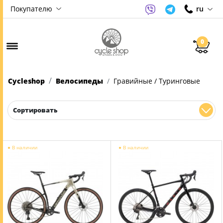
Покупателю
ru
0
Cycleshop
Велосипеды
Гравийные / Туринговые
Сортировать
●
В наличии
●
В наличии