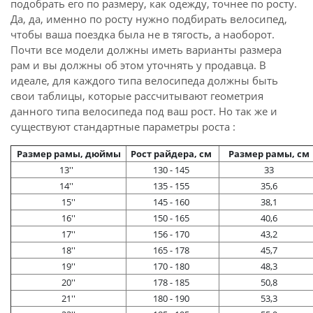
подобрать его по размеру, как одежду, точнее по росту.
Да, да, именно по росту нужно подбирать велосипед,
чтобы ваша поездка была не в тягость, а наоборот.
Почти все модели должны иметь варианты размера
рам и вы должны об этом уточнять у продавца. В
идеале, для каждого типа велосипеда должны быть
свои таблицы, которые рассчитывают геометрия
данного типа велосипеда под ваш рост. Но так же и
существуют стандартные параметры роста :
Размер рамы, дюймы
Рост райдера, см
Размер рамы, см
13''
130 - 145
33
14''
135 - 155
35,6
15''
145 - 160
38,1
16''
150 - 165
40,6
17''
156 - 170
43,2
18''
165 - 178
45,7
19''
170 - 180
48,3
20''
178 - 185
50,8
21''
180 - 190
53,3