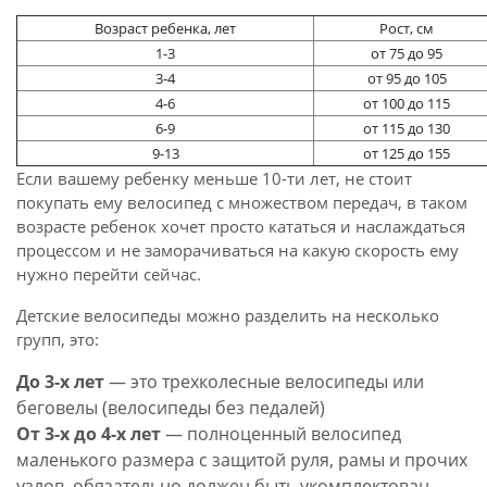
Возраст ребенка, лет
Рост, см
1-3
от 75 до 95
3-4
от 95 до 105
4-6
от 100 до 115
6-9
от 115 до 130
9-13
от 125 до 155
Если вашему ребенку меньше 10-ти лет, не стоит
покупать ему велосипед с множеством передач, в таком
возрасте ребенок хочет просто кататься и наслаждаться
процессом и не заморачиваться на какую скорость ему
нужно перейти сейчас.
Детские велосипеды можно разделить на несколько
групп, это:
До 3-х лет
— это трехколесные велосипеды или
беговелы (велосипеды без педалей)
От 3-х до 4-х лет
— полноценный велосипед
маленького размера с защитой руля, рамы и прочих
узлов, обязательно должен быть укомплектован