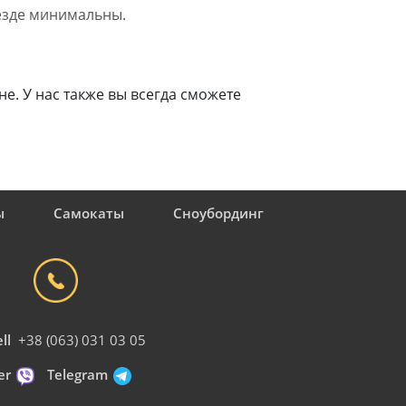
 езде минимальны.
. У нас также вы всегда сможете
ы
Самокаты
Сноубординг
ll
+38 (063) 031 03 05
er
Telegram