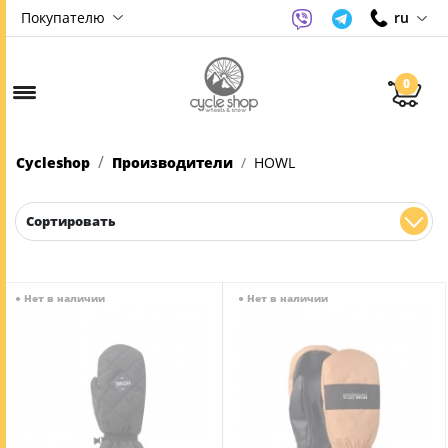
Покупателю
ru
0
Cycleshop
Производители
HOWL
Сортировать
●
Нет в наличии
●
Нет в наличии