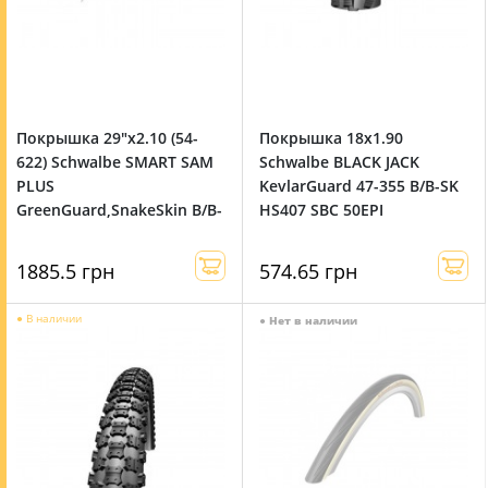
Покрышка 29"x2.10 (54-
Покрышка 18x1.90
622) Schwalbe SMART SAM
Schwalbe BLACK JACK
PLUS
KevlarGuard 47-355 B/B-SK
GreenGuard,SnakeSkin B/B-
HS407 SBC 50EPI
SK HS476 DC 67EPI 35B
1885.5 грн
574.65 грн
●
В наличии
●
Нет в наличии