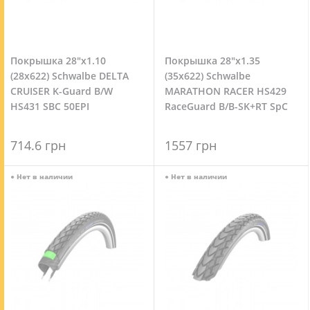
Покрышка 28"x1.10
Покрышка 28"x1.35
(28x622) Schwalbe DELTA
(35x622) Schwalbe
CRUISER K-Guard B/W
MARATHON RACER HS429
HS431 SBC 50EPI
RaceGuard B/B-SK+RT SpC
67EPI
714.6 грн
1557 грн
●
Нет в наличии
●
Нет в наличии