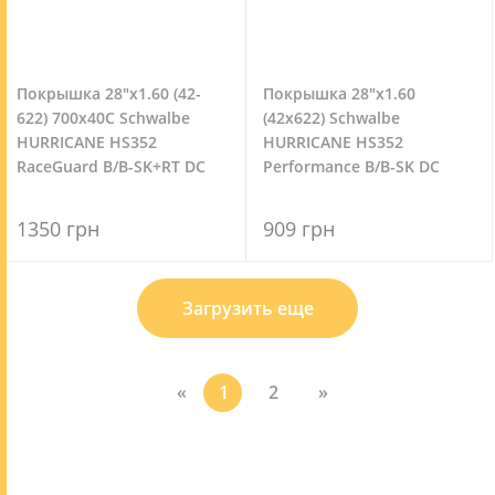
Покрышка 28"x1.60 (42-
Покрышка 28"x1.60
622) 700x40C Schwalbe
(42x622) Schwalbe
HURRICANE HS352
HURRICANE HS352
RaceGuard B/B-SK+RT DC
Performance B/B-SK DC
67EPI
67EPI
1350 грн
909 грн
Загрузить еще
«
1
2
»