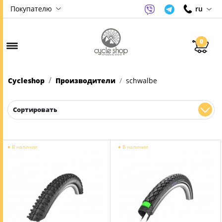
Покупателю
ru
0
Cycleshop
Производители
schwalbe
Сортировать
●
В наличии
●
В наличии