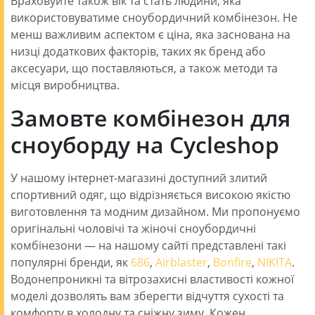
Враховуйте також вік та стать людини, яка
використовуватиме сноубордичний комбінезон. Не
менш важливим аспектом є ціна, яка заснована на
низці додаткових факторів, таких як бренд або
аксесуари, що поставляються, а також методи та
місця виробництва.
Замовте комбінезон для
сноуборду на Cycleshop
У нашому інтернет-магазині доступний злитий
спортивний одяг, що відрізняється високою якістю
виготовлення та модним дизайном. Ми пропонуємо
оригінальні чоловічі та жіночі сноубордичні
комбінезони — на нашому сайті представлені такі
популярні бренди, як
686
,
Airblaster
,
Bonfire
,
NIKITA
.
Водонепроникні та вітрозахисні властивості кожної
моделі дозволять вам зберегти відчуття сухості та
комфорту в холодну та сніжну зиму. Кожен