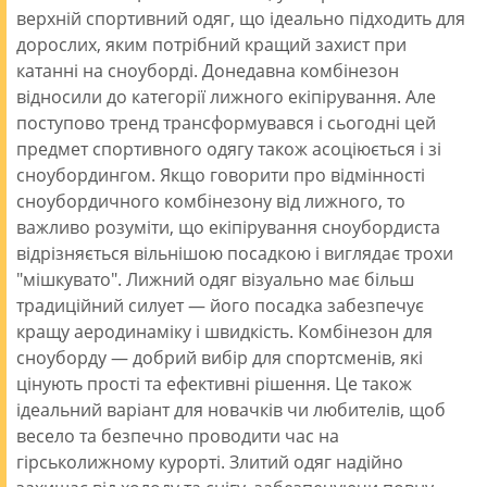
верхній спортивний одяг, що ідеально підходить для
дорослих, яким потрібний кращий захист при
катанні на сноуборді. Донедавна комбінезон
відносили до категорії лижного екіпірування. Але
поступово тренд трансформувався і сьогодні цей
предмет спортивного одягу також асоціюється і зі
сноубордингом. Якщо говорити про відмінності
сноубордичного комбінезону від лижного, то
важливо розуміти, що екіпірування сноубордиста
відрізняється вільнішою посадкою і виглядає трохи
"мішкувато". Лижний одяг візуально має більш
традиційний силует — його посадка забезпечує
кращу аеродинаміку і швидкість. Комбінезон для
сноуборду — добрий вибір для спортсменів, які
цінують прості та ефективні рішення. Це також
ідеальний варіант для новачків чи любителів, щоб
весело та безпечно проводити час на
гірськолижному курорті. Злитий одяг надійно