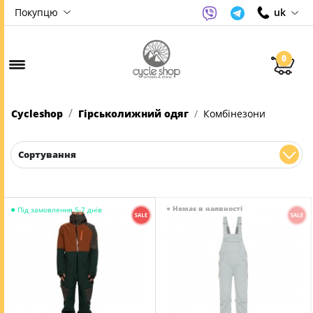
Покупцю
uk
0
Cycleshop
Гірськолижний одяг
Комбінезони
Сортування
●
●
Немає в наявності
Під замовлення 5-7 днів