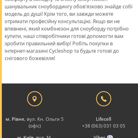
шанувальник сноубордингу обов'язково знайде собі
модель до душі! Крім того, ви завжди можете
отримати професійну консультацію. Якщо ви не
впевнені, який комбінезон для сноуборду потрібно
купити, наші співробітники готові допомогти вам
зробити правильний вибір! Робіть покупки в
інтернет-магазині Cycleshop та будьте готові до
снігового божевілля!
м. Рівне
, вул. Кн. Ольги 5
Lifecell
(офіс)
+38 (063) 031 03 05
м. Київ
, вул. М.
Viber