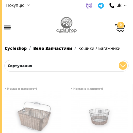
Покупцю
uk
0
Cycleshop
Вело Запчастини
Кошики / Багажники
Сортування
●
Немає в наявності
●
Немає в наявності