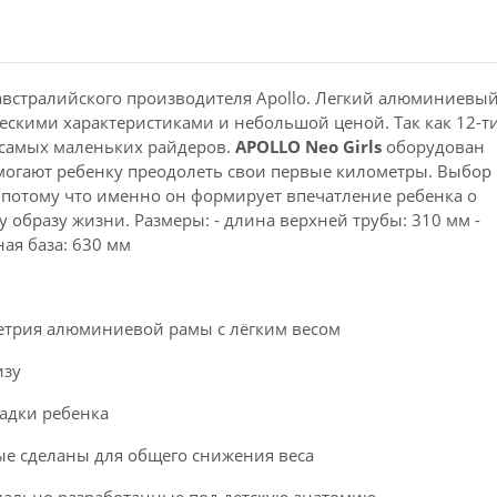
австралийского производителя Apollo. Легкий алюминиевы
ескими характеристиками и небольшой ценой. Так как 12-т
самых маленьких райдеров.
APOLLO Neo Girls
оборудован
огают ребенку преодолеть свои первые километры. Выбор
, потому что именно он формирует впечатление ребенка о
 образу жизни. Размеры: - длина верхней трубы: 310 мм -
ая база: 630 мм
метрия алюминиевой рамы с лёгким весом
Велосипед 12" Trek Jet
Велосипед 12"
изу
12 2015 Dark Blue
12 2015 Da
садки ребенка
рые сделаны для общего снижения веса
циально разработанные под детскую анатомию