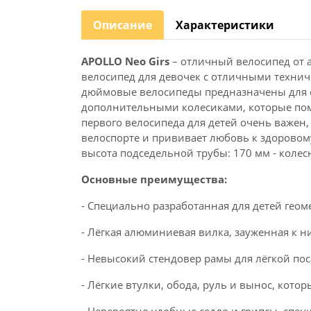
Описание
Характеристики
APOLLO Neo Girs
– отличный велосипед от 
велосипед для девочек с отличными технич
дюймовые велосипеды предназначены для 
дополнительными колесиками, которые пом
первого велосипеда для детей очень важен
велоспорте и прививает любовь к здоровому
высота подседельной трубы: 170 мм - колесн
Основные преимущества:
- Специально разработанная для детей гео
- Лёгкая алюминиевая вилка, зауженная к н
- Невысокий стендовер рамы для лёгкой по
- Лёгкие втулки, обода, руль и вынос, кото
- Невероятно удобные седло и грипсы, спе