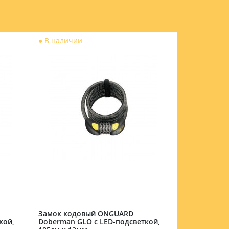
●
В наличии
●
В наличии
Замок кодовый ONGUARD
Замок код
кой,
Doberman GLO с LED-подсветкой,
Doberman GL