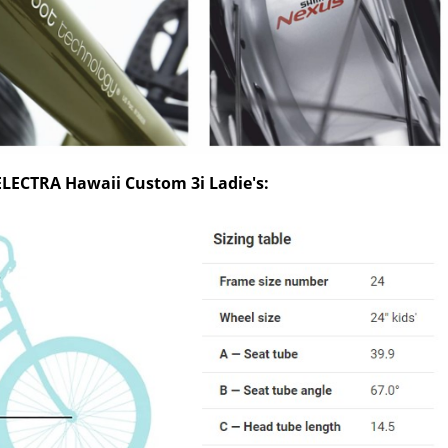
i (Alloy)
Custom 3i (Alloy)
Custom 3i 
metallic
Ladies' Red
Ladies 
ECTRA Hawaii Custom 3i Ladie's: