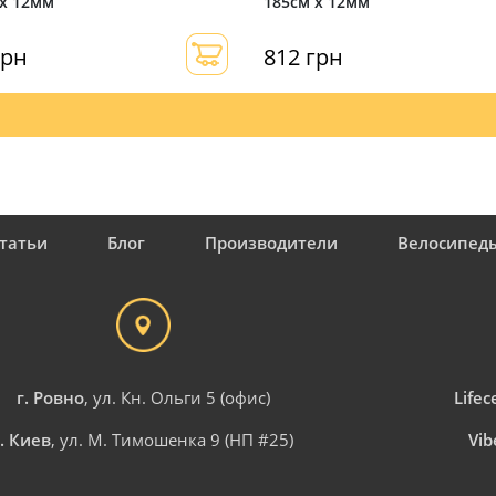
 х 12мм
185см х 12мм
грн
812 грн
татьи
Блог
Производители
Велосипед
г. Ровно
, ул. Кн. Ольги 5 (офис)
Lifece
г. Киев
, ул. М. Тимошенка 9 (НП #25)
Vib