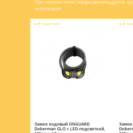
При покупке этого товара рекомендуется, к
аксессуаров
●
В наличии
●
В на
RD
Замок кодовый ONGUARD
Замок
дсветкой,
Doberman GLO с LED-подсветкой,
Dober