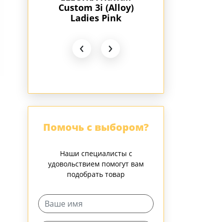
(Alloy)
Custom 3i (Alloy)
Custom 3i (Al
Pink
purple metallic
Ladies' R
‹
›
Помочь с выбором?
Наши специалисты с
удовольствием помогут вам
подобрать товар