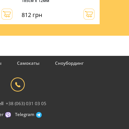
185см х 12мм
185см х 12м
812 грн
812 грн
ы
Самокаты
Сноубординг
ll
+38 (063) 031 03 05
er
Telegram