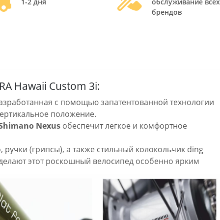
1-2 дня
обслуживание всех
брендов
 Hawaii Custom 3i:
разработанная с помощью запатентованной технологии
вертикальное положение.
Shimano Nexus
обеспечит легкое и комфортное
 ручки (грипсы), а также стильный колокольчик ding
 делают этот роскошный велосипед особенно ярким
пед 26"
Велосипед 26"
Велосипе
A Hawaii
ELECTRA Hawaii
ELECTRA 