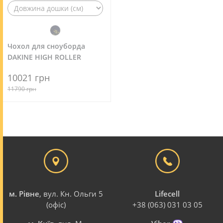
Чохол для сноуборда
DAKINE HIGH ROLLER
10021 грн
11790 грн
м. Рівне
, вул. Кн. Ольги 5
Lifecell
(офіс)
+38 (063) 031 03 05