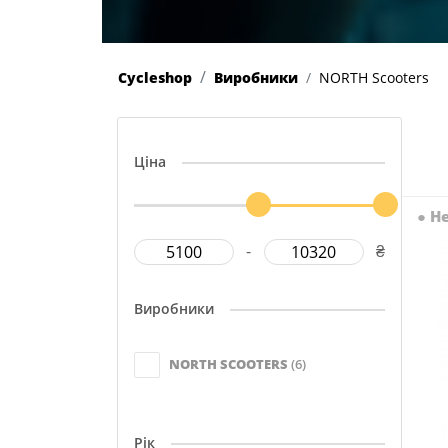
Cycleshop
Виробники
NORTH Scooters
Ціна
●
Не
-
₴
Виробники
NORTH SCOOTERS
(6)
Рік