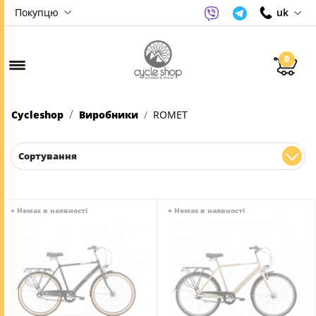
Покупцю
uk
0
Cycleshop
Виробники
ROMET
Сортування
●
Немає в наявності
●
Немає в наявності