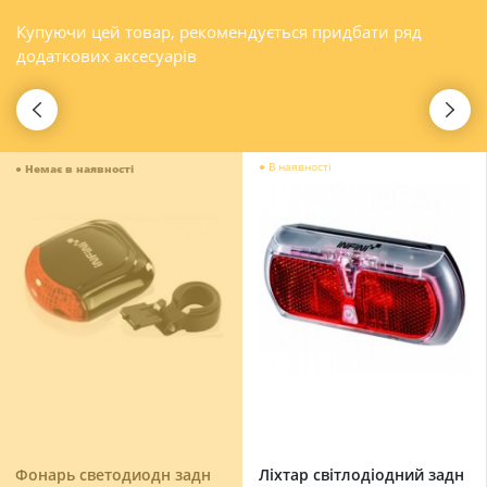
Купуючи цей товар, рекомендується придбати ряд
додаткових аксесуарів
●
В наявності
●
Немає в наявності
Фонарь светодиодн задн
Ліхтар світлодіодний задн