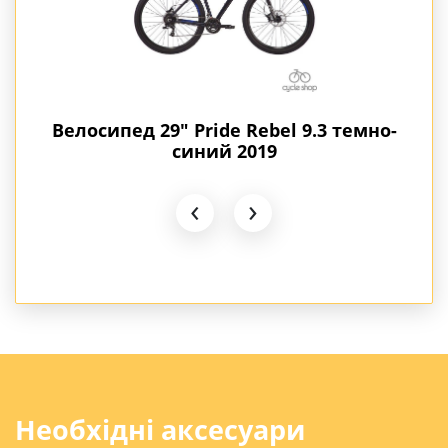
019
Велосипед 29" Pride Rebel 9.3 темно-
Вел
синий 2019
‹
›
Необхідні аксесуари