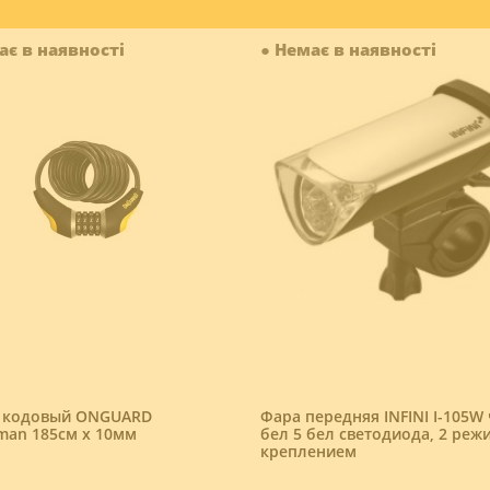
●
В наявності
є в наявності
ередняя INFINI I-105W черн-
Замок кодовий ONGUARD Aki
бел светодиода, 2 режима, с
185см х 10мм
ением