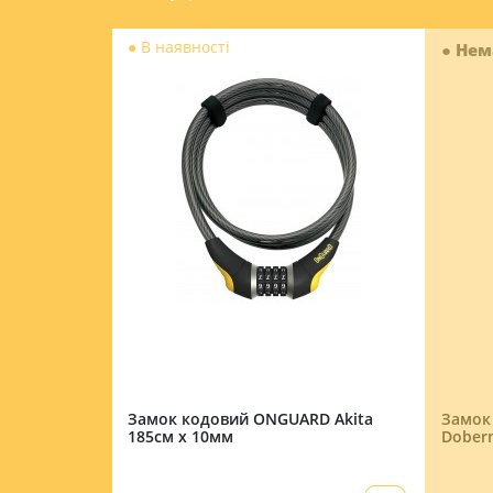
●
Немає в наявності
●
Нема
D Akita
Замок кодовый ONGUARD
Фара п
Doberman 185см х 10мм
бел 5 
крепл