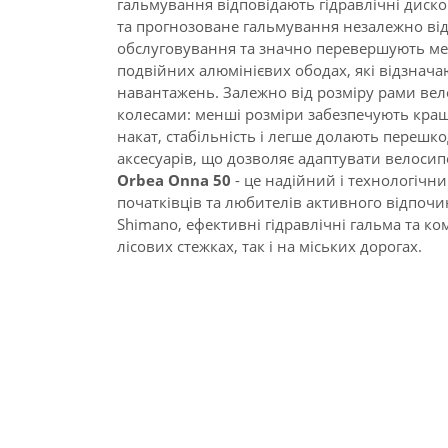
гальмування відповідають гідравлічні диск
та прогнозоване гальмування незалежно ві
обслуговування та значно перевершують мех
подвійних алюмінієвих ободах, які відзнача
навантажень. Залежно від розміру рами в
колесами: менші розміри забезпечують кращ
накат, стабільність і легше долають перешк
аксесуарів, що дозволяє адаптувати велоси
Orbea Onna 50
- це надійний і технологічн
початківців та любителів активного відпочи
Shimano, ефективні гідравлічні гальма та к
лісових стежках, так і на міських дорогах.