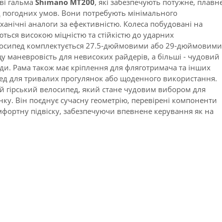
ові гальма
Shimano MT200
, які забезпечують потужне, плавн
Red
д погодних умов. Вони потребують мінімального
анічні аналоги за ефективністю. Колеса побудовані на
ються високою міцністю та стійкістю до ударних
елосипед комплектується 27.5-дюймовими або 29-дюймовими
у маневровість для невисоких райдерів, а більші - чудовий
оди. Рама також має кріплення для фляготримача та інших
пед для тривалих прогулянок або щоденного використання.
ий гірський велосипед, який стане чудовим вибором для
нку. Він поєднує сучасну геометрію, перевірені компоненти
омфортну підвіску, забезпечуючи впевнене керування як на