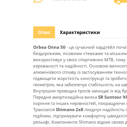
Опис
Характеристики
Orbea Onna 50
- це сучасний хардтейл поча
бездоріжжям, лісовими стежками та міським
використовує у своїх спортивних MTB, тому
керованості та надійності. Основою велоси
алюмінієвого сплаву із застосуванням техно
підвищити жорсткість конструкції та зроби
геометрію, яка забезпечує стабільність на 
Внутрішня проводка тросів захищає їх від б
Передня амортизаційна вилка
SR Suntour X
коріння та інших нерівностей, покращуючи к
Трансмісія
Shimano 2x8
поєднує надійність 
підйоми, підтримувати комфортну швидкість
Велосипед
рельєфі. Компоненти Shimano відомі своєю 
Alma 29