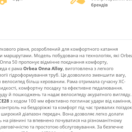
брендів
ткового рівня, розроблений для комфортного катання
и маршрутами. Модель побудована на технологіях, які Orbe
 Onna 50 пропонує відмінне поєднання комфорту,
педа є рама
Orbea Onna Alloy
, виготовлена з легкого
логії гідроформування труб. Це дозволило зменшити вагу,
ти велосипед більш керованим. Рама отримала сучасну XC-
швидкості, комфортну посадку та ефективне педалювання.
руду й пошкоджень та надає велосипеду акуратного вигляду.
CE28
з ходом 100 мм ефективно поглинає удари від каміння,
онтроль на бездоріжжі та комфорт під час тривалих поїздок
і широкий діапазон передач. Вона дозволяє легко долати
 на рівнині та впевнено почуватися на різноманітному
 29" Orbea
Велосипед 28" Orbea
Велосипед 2
довговічністю та простотою обслуговування. За безпечне
 H50 2019
Carpe 40 2017 Green
Alma 29 H50 2