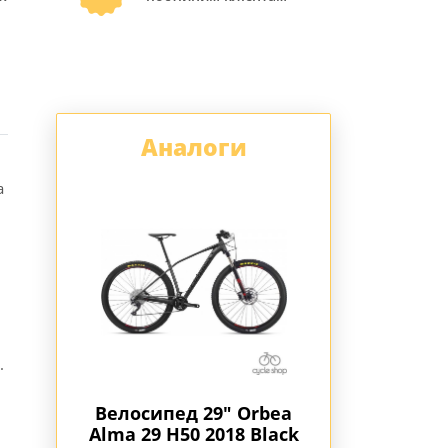
Аналоги
a
.
9" Orbea
Велосипед 29" Orbea
Велосипед 28"
018 Black
Alma 29 H50 2019
Carpe 40 2017