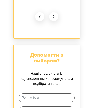
е
Red
‹
›
Допомогти з
вибором?
Наші спеціалісти із
задоволенням допоможуть вам
подібрати товар