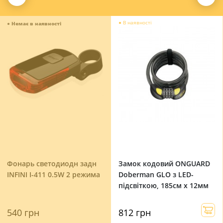
●
В наявності
●
Немає в наявності
Фонарь светодиодн задн
Замок кодовий ONGUARD
INFINI I-411 0.5W 2 режима
Doberman GLO з LED-
підсвіткою, 185см х 12мм
540 грн
812 грн