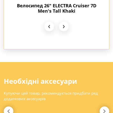
 1
Велосипед 26" ELECTRA Cruiser 7D
В
Men's Tall Khaki
‹
›
Необхідні аксесуари
Купуючи цей товар, рекомендується придбати ряд
додаткових аксесуарів