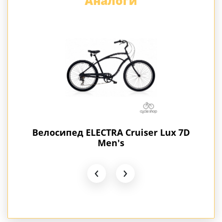
Аналоги
 7D
Велосипед 26" ELECTRA Cruiser 7D
Вело
Men's Khaki
‹
›