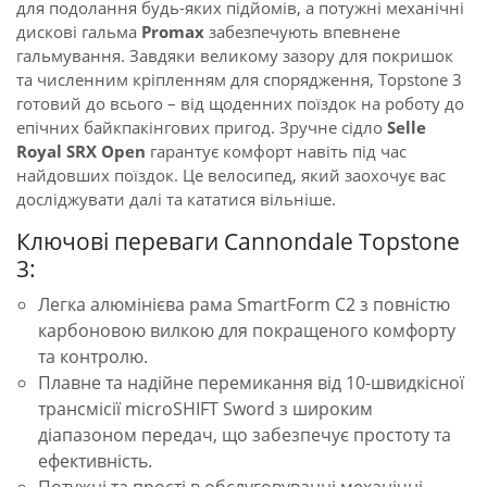
для подолання будь-яких підйомів, а потужні механічні
дискові гальма
Promax
забезпечують впевнене
гальмування. Завдяки великому зазору для покришок
та численним кріпленням для спорядження, Topstone 3
готовий до всього – від щоденних поїздок на роботу до
епічних байкпакінгових пригод. Зручне сідло
Selle
Royal SRX Open
гарантує комфорт навіть під час
найдовших поїздок. Це велосипед, який заохочує вас
досліджувати далі та кататися вільніше.
Ключові переваги Cannondale Topstone
3:
Легка алюмінієва рама SmartForm C2 з повністю
карбоновою вилкою для покращеного комфорту
та контролю.
Плавне та надійне перемикання від 10-швидкісної
трансмісії microSHIFT Sword з широким
діапазоном передач, що забезпечує простоту та
ефективність.
Потужні та прості в обслуговуванні механічні