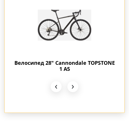
STONE
Велосипед 28" Cannondale TOPSTONE
Вело
1 A5
‹
›