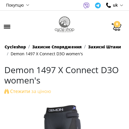
Покупцю
uk
0
Cycleshop
Захисне Спорядження
Захисні Штани
Demon 1497 X Connect D3O women's
Demon 1497 X Connect D3O
women's
Стежити
за ціною