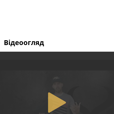
Відеоогляд