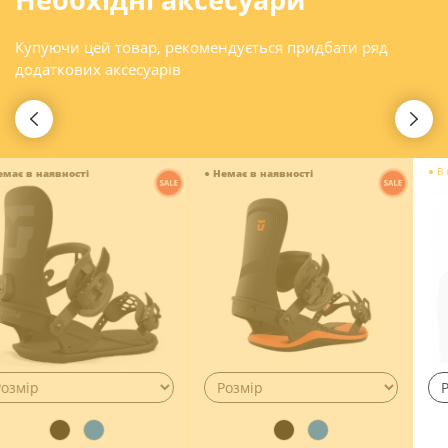
Купуючи цей товар, рекомендується придбати ряд
додаткових аксесуарів
●
В наявності
●
Немає в наявності