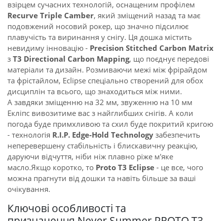
взірцем сучасних технологій, оснащеним профілем
Recurve Triple Camber
, який зміщений назад та має
подовжений носовий рокер, що значно підсилює
плавучість та виринання у снігу. Ця дошка містить
невидиму інновацію -
Precision Stitched Carbon Matrix
з
T3 Directional Carbon Mapping
, що поєднує передові
матеріали та дизайн. Розмиваючи межі між фрірайдом
та фрістайлом, Eclipse спеціально створений для обох
дисциплін та всього, що знаходиться між ними.
А завдяки зміщенню на 32 мм, звуженню на 10 мм
Екліпс вивозитиме вас з найглибших снігів. А коли
погода буде примхливою та схил буде покритий кригою
- технологія
R.I.P. Edge-Hold Technology
забезпечить
неперевершену стабільність і блискавичну реакцію,
даруючи відчуття, ніби ніж плавно ріже м'яке
масло.Якщо коротко, то
Proto T3 Eclipse
- це все, чого
можна прагнути від дошки та навіть більше за ваші
очікування.
Ключові особливості та
призначення Never Summer PROTO T3