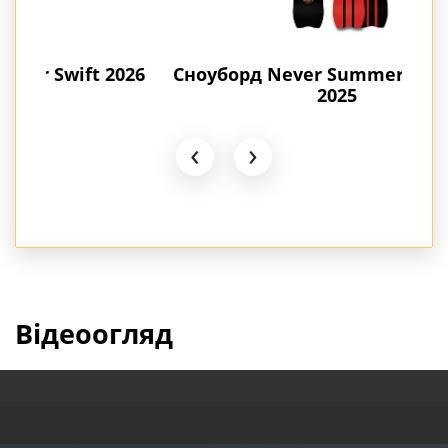
2026
Сноуборд Never Summer VALHALLA
Сно
2025
‹
›
Відеоогляд