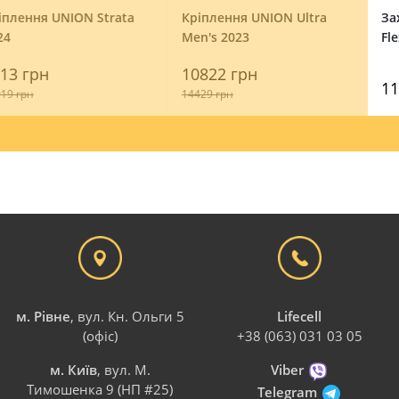
Кріплення UNION Ultra
Захисний Топ Demon 1631
Men's 2023
Flex-Force X2 D3O
10822 грн
11290 грн
14429 грн
м. Рівне
, вул. Кн. Ольги 5
Lifecell
(офіс)
+38 (063) 031 03 05
м. Київ
, вул. М.
Viber
Тимошенка 9 (НП #25)
Telegram