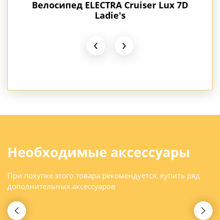
er
Велосипед ELECTRA Cruiser Lux 7D
Вело
ream
Ladie's
‹
›
Необходимые аксессуары
При покупке этого товара рекомендуется, купить ряд
дополнительных аксессуаров