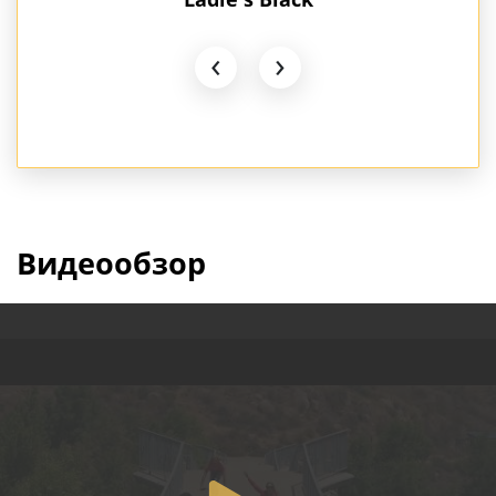
‹
›
Видеообзор