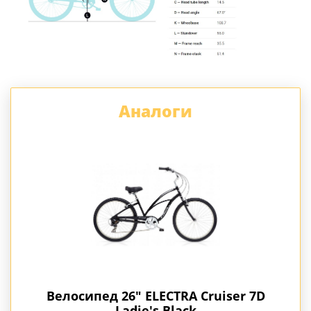
Аналоги
 7D
Велосипед 26" ELECTRA Cruiser 7D
Вело
Ladie's Light Blue