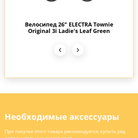
ginal
Велосипед 26" ELECTRA Townie
В
Original 3i Ladie's Leaf Green
‹
›
Необходимые аксессуары
При покупке этого товара рекомендуется, купить ряд
дополнительных аксессуаров