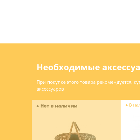
Необходимые аксессу
При покупке этого товара рекомендуется, к
аксессуаров
●
В на
●
Нет в наличии