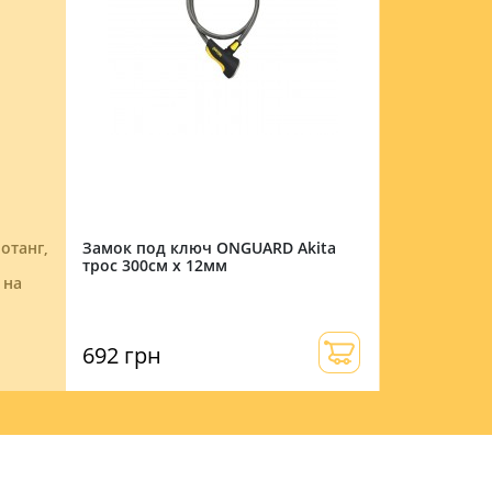
отанг,
Замок под ключ ONGUARD Akita
Корзина Gre
трос 300см х 12мм
среднего ра
 на
быстросьем
руль, без р
692 грн
720 грн