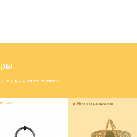
ары
упить ряд дополнительных
личии
●
Нет в наличии