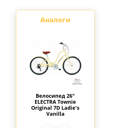
Аналоги
" Electra
Велосипед 26"
Велосипед 
inal 7D
ELECTRA Townie
ELECTRA Tow
9 Cream
Original 7D Ladie's
Original 7D La
Vanilla
coral EQ